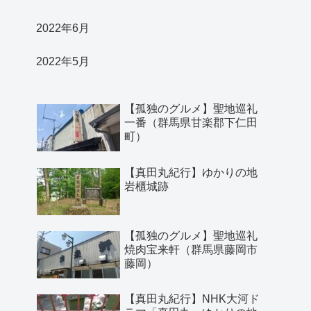
2022年6月
2022年5月
【孤独のグルメ】聖地巡礼
一番（群馬県甘楽郡下仁田
町）
【真田丸紀行】ゆかりの地
岩櫃城跡
【孤独のグルメ】聖地巡礼
焼肉宝来軒（群馬県藤岡市
藤岡）
【真田丸紀行】NHK大河ド