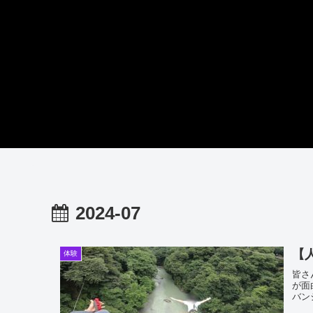
2024-07
【
体験
皆さ
が面
バン