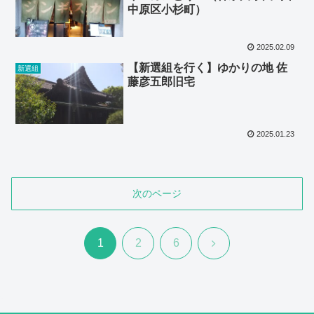
中原区小杉町）
2025.02.09
【新選組を行く】ゆかりの地 佐
新選組
藤彦五郎旧宅
2025.01.23
次のページ
次
1
2
6
へ