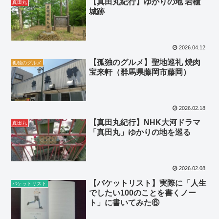
【真田丸紀行】ゆかりの地 岩櫃
真田丸
城跡
2026.04.12
【孤独のグルメ】聖地巡礼 焼肉
孤独のグルメ
宝来軒（群馬県藤岡市藤岡）
2026.02.18
【真田丸紀行】NHK大河ドラマ
真田丸
「真田丸」ゆかりの地を巡る
2026.02.08
【バケットリスト】実際に「人生
バケットリスト
でしたい100のことを書くノー
ト」に書いてみた⑥