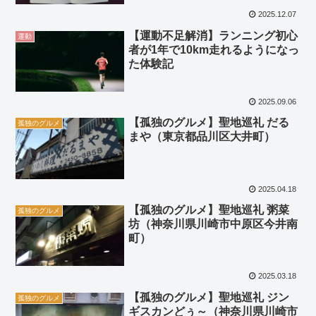
2025.12.07
【運動不足解消】ランニング初心
運動
者が1年で10km走れるようになっ
た体験記
2025.09.06
【孤独のグルメ】聖地巡礼 だる
孤独のグルメ
まや（東京都品川区大井町）
2025.04.18
【孤独のグルメ】聖地巡礼 粥菜
孤独のグルメ
坊（神奈川県川崎市中原区今井南
町）
2025.03.18
【孤独のグルメ】聖地巡礼 ジン
孤独のグルメ
ギスカンどぅ～（神奈川県川崎市