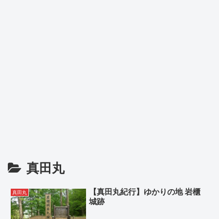
真田丸
【真田丸紀行】ゆかりの地 岩櫃
真田丸
城跡