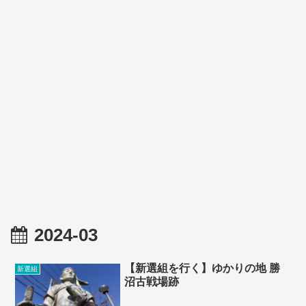
2024-03
【新選組を行く】ゆかりの地 勝
新選組
沼古戦場跡