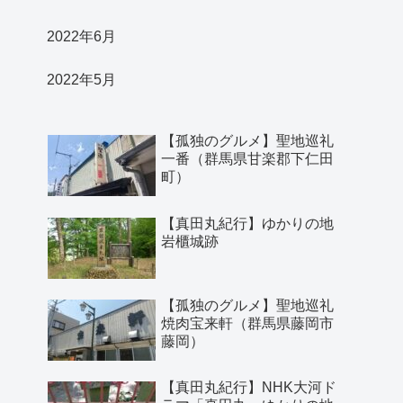
2022年6月
2022年5月
【孤独のグルメ】聖地巡礼
一番（群馬県甘楽郡下仁田
町）
【真田丸紀行】ゆかりの地
岩櫃城跡
【孤独のグルメ】聖地巡礼
焼肉宝来軒（群馬県藤岡市
藤岡）
【真田丸紀行】NHK大河ド