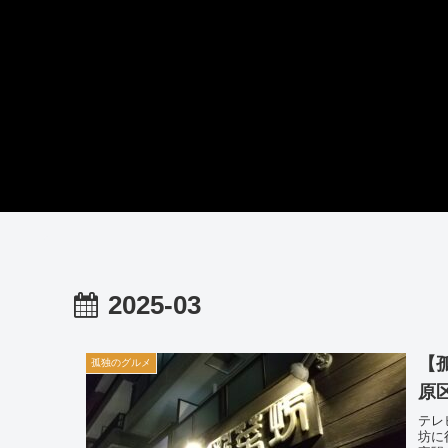
2025-03
【
孤独のグルメ
原
テレ
坊に