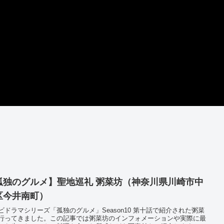
孤独のグルメ】聖地巡礼 粥菜坊（神奈川県川崎市中
区今井南町）
ビドラマシリーズ「孤独のグルメ」Season10 第十話で紹介された粥菜
行ってきました。この記事では粥菜坊のインフォメーションや実際に最