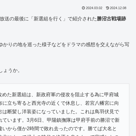
2024.03.02
2024.12.08
、放送の最後に「新選組を行く」で紹介された
勝沼古戦場跡
ゆかりの地を巡った様子などをドラマの感想を交えながら写
しょうか。
名を改めた新選組は、新政府軍の侵攻を阻止する為に甲府城
布に立ち寄ると西光寺の近くで休息し、若宮八幡宮に向
方は断髪し洋装姿になっていました。これは鳥羽伏見で
れています。3月6日、甲陽鎮撫隊は甲府手前の勝沼で新
違いから僅か2時間で敗れ去ったのです。勝てば大名と