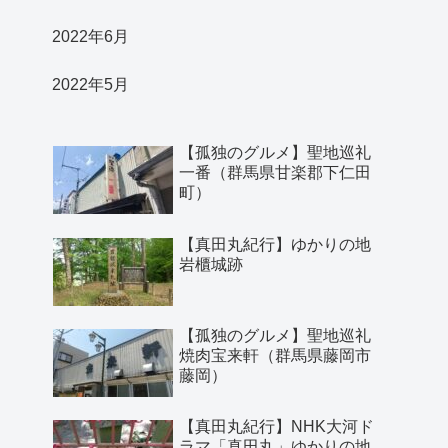
2022年6月
2022年5月
【孤独のグルメ】聖地巡礼
一番（群馬県甘楽郡下仁田
町）
【真田丸紀行】ゆかりの地
岩櫃城跡
【孤独のグルメ】聖地巡礼
焼肉宝来軒（群馬県藤岡市
藤岡）
【真田丸紀行】NHK大河ド
ラマ「真田丸」ゆかりの地