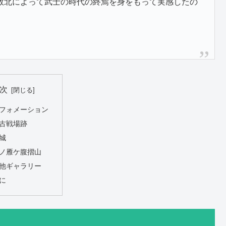
敗北によって武士の時代の終焉を身をもって実感したの
次
フォメーション
古戦場跡
城
ノ雁ケ腹摺山
他ギャラリー
に