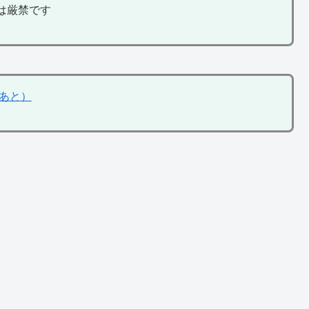
は厳禁です
あと）