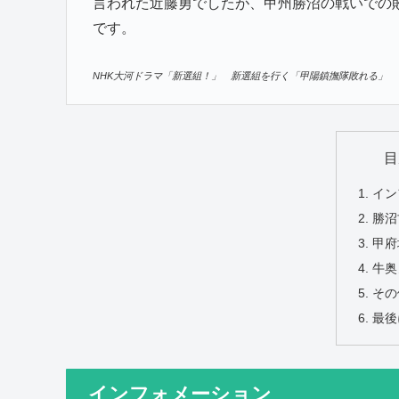
言われた近藤勇でしたが、甲州勝沼の戦いでの
です。
NHK大河ドラマ「新選組！」 新選組を行く「甲陽鎮撫隊敗れる」
目
イン
勝沼
甲府
牛奥
その
最後
インフォメーション