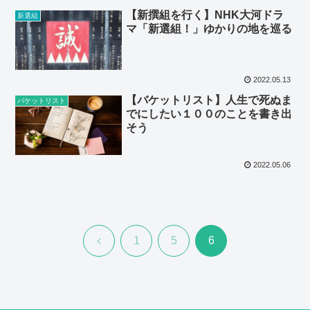
【新撰組を行く】NHK大河ドラ
新選組
マ「新選組！」ゆかりの地を巡る
2022.05.13
【バケットリスト】人生で死ぬま
バケットリスト
でにしたい１００のことを書き出
そう
2022.05.06
前
1
5
6
へ