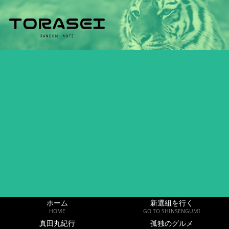
ホーム
新選組を行く
HOME
GO TO SHINSENGUMI
真田丸紀行
孤独のグルメ