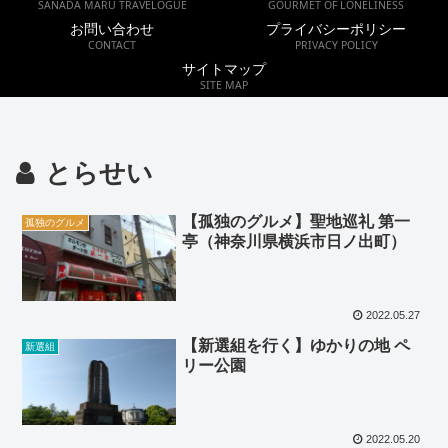
SANADA MARU TRAVELOGUE
GOURMET OF LONELINESS
お問い合わせ
プライバシーポリシー
CONTACT
PRIVACY POLICY
サイトマップ
SITE MAP
とらせい
【孤独のグルメ】聖地巡礼 第一
孤独のグルメ
亭（神奈川県横浜市日ノ出町）
2022.05.27
【新選組を行く】ゆかりの地 ペ
新選組
リー公園
2022.05.20