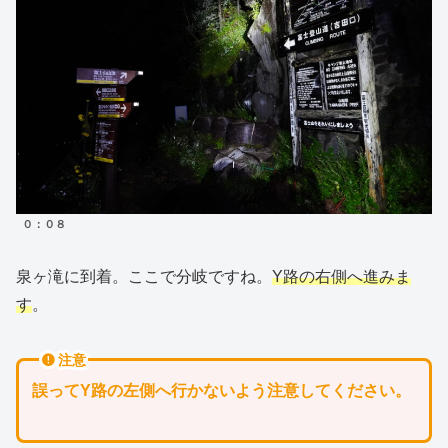
０：０８
泉ヶ滝に到着。ここで分岐ですね。
Y路の右側へ進みま
す
。
注意
誤ってY路の左側へ行かないよう注意してください。