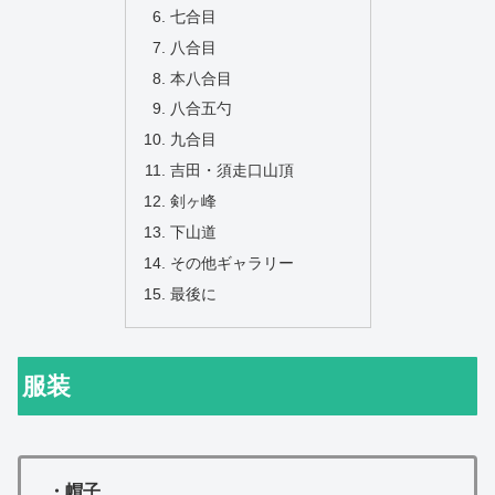
七合目
八合目
本八合目
八合五勺
九合目
吉田・須走口山頂
剣ヶ峰
下山道
その他ギャラリー
最後に
服装
・帽子