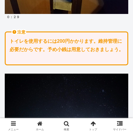
０：２９
注意
トイレを使用するには200円かかります。維持管理に
必要だからです。予め小銭は用意しておきましょう。
メニュー
ホーム
検索
トップ
サイドバー