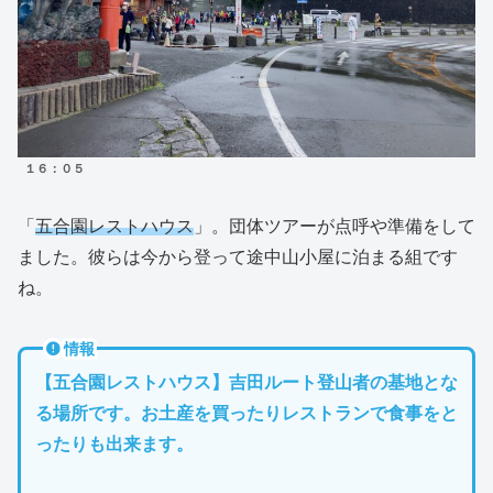
１６：０５
「
五合園レストハウス
」。団体ツアーが点呼や準備をして
ました。彼らは今から登って途中山小屋に泊まる組です
ね。
情報
【五合園レストハウス】吉田ルート登山者の基地とな
る場所です。お土産を買ったりレストランで食事をと
ったりも出来ます。