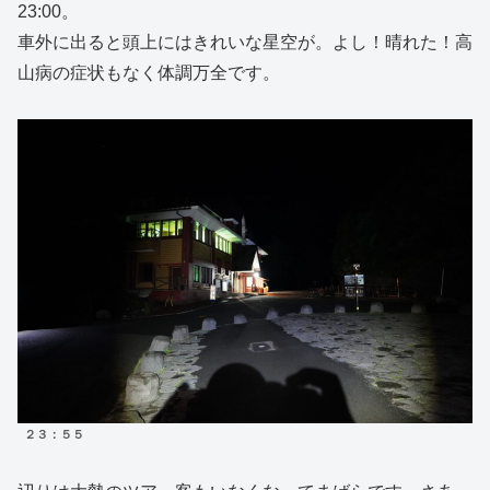
23:00。
車外に出ると頭上にはきれいな星空が。よし！晴れた！高
山病の症状もなく体調万全です。
２３：５５