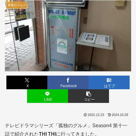
孤独のグルメ
X
Facebook
はてブ
LINE
コピー
2022.12.23
2024.10.29
テレビドラマシリーズ「孤独のグルメ」Season4 第十一
話で紹介された
THI THI
に行ってきました。