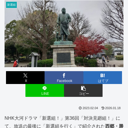
新選組
X
Facebook
はてブ
LINE
コピー
2023.02.04
2026.01.18
NHK大河ドラマ「新選組！」第36回「対決見廻組！」に
て、放送の最後に「新選組を行く」で紹介された
西郷・勝