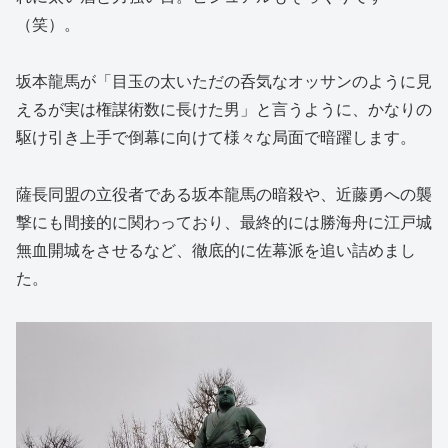
（笑）。
坂本龍馬が「目玉の太いただの呑気なオッサンのように見
えるが実は権謀術数に長けた男」と言うように、かなりの
駆け引き上手で倒幕に向けて様々な局面で暗躍します。
薩長同盟の立役者である坂本龍馬の暗殺や、近藤勇への襲
撃にも間接的に関わっており、最終的には勝海舟に江戸城
無血開城をさせるなど、徹底的に佐幕派を追い詰めまし
た。