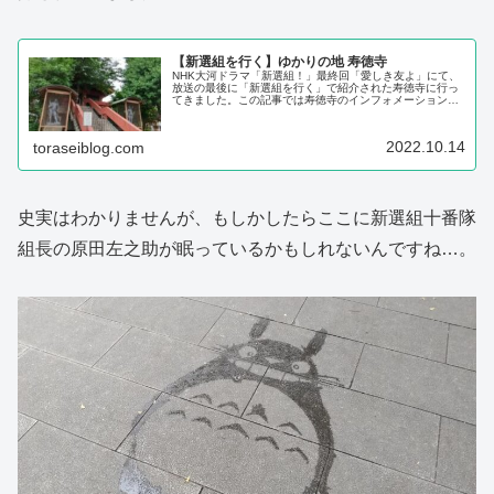
【新選組を行く】ゆかりの地 寿徳寺
NHK大河ドラマ「新選組！」最終回「愛しき友よ」にて、
放送の最後に「新選組を行く」で紹介された寿徳寺に行っ
てきました。この記事では寿徳寺のインフォメーションや
実際に最寄駅から歩いたルート、ゆかりの地を巡った様子
などをドラマの感想を交えながら写真付きで紹介します。
2022.10.14
toraseiblog.com
史実はわかりませんが、もしかしたらここに新選組十番隊
組長の原田左之助が眠っているかもしれないんですね…。