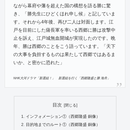
ながら幕府や藩を超えた国の構想を語る勝に驚
き、「勝先生にひどくほれ申し候」と記していま
す。それから4年後、再び二人は対面します。江
戸を目前にした薩長軍を率いる西郷に勝は攻撃中
止を訴え、江戸城無血開城が実現したのです。晩
年、勝は西郷のことをこう語っています。「天下
の大事を負担するものは果たして西郷ではあるま
いか、と密かに恐れた」
NHK大河ドラマ「新選組！」 新選組を行く「西郷隆盛と勝 海舟」
目次
インフォメーション①（西郷隆盛 銅像）
目的地までのルート①（西郷隆盛 銅像）