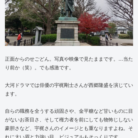
正面からのせごどん。写真や映像で見たままです。…当た
り前か（笑）。でも感激です。
大河ドラマでは俳優の宇梶剛士さんが西郷隆盛を演じてい
ます。
自らの職務を全うする頑固さや、金平糖など甘いものに目
がないお茶目さ、そして権力者を前にしても物怖じしない
豪胆さなど、宇梶さんのイメージとも重なりますよね。そ
れに太い眉と力強い目。ビジュアルもそっくりです