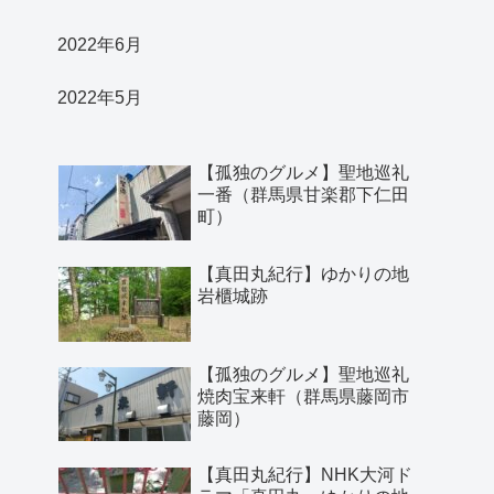
2022年6月
2022年5月
【孤独のグルメ】聖地巡礼
一番（群馬県甘楽郡下仁田
町）
【真田丸紀行】ゆかりの地
岩櫃城跡
【孤独のグルメ】聖地巡礼
焼肉宝来軒（群馬県藤岡市
藤岡）
【真田丸紀行】NHK大河ド