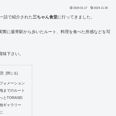
2024.01.17
2024.11.30
第一話で紹介された
三ちゃん食堂
に行ってきました。
実際に最寄駅から歩いたルート、料理を食べた所感などを写
賞味下さい。
次
フォメーション
地までのルート
っとTORASEI
他ギャラリー
に