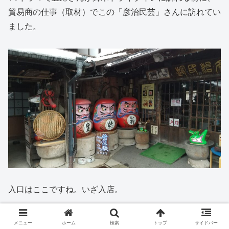
貿易商の仕事（取材）でこの「彦治民芸」さんに訪れてい
ました。
入口はここですね。いざ入店。
メニュー
ホーム
検索
トップ
サイドバー