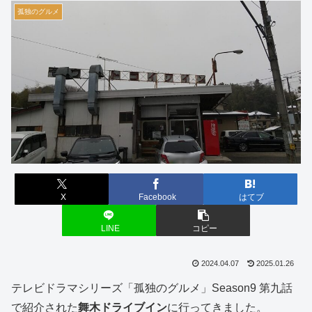
孤独のグルメ
X
Facebook
はてブ
LINE
コピー
2024.04.07
2025.01.26
テレビドラマシリーズ「孤独のグルメ」Season9 第九話
で紹介された
舞木ドライブイン
に行ってきました。