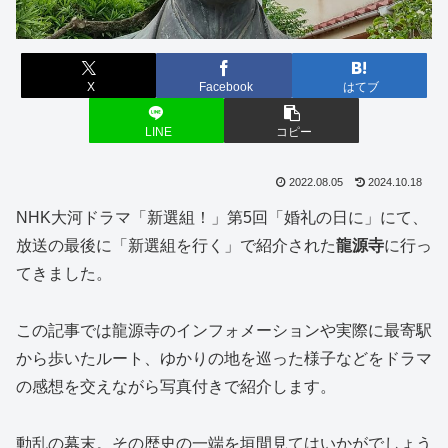
X
Facebook
はてブ
LINE
コピー
2022.08.05
2024.10.18
NHK大河ドラマ「新選組！」第5回「婚礼の日に」にて、
放送の最後に「新選組を行く」で紹介された
龍源寺
に行っ
てきました。
この記事では龍源寺のインフォメーションや実際に最寄駅
から歩いたルート、ゆかりの地を巡った様子などをドラマ
の感想を交えながら写真付きで紹介します。
動乱の幕末。その歴史の一端を垣間見てはいかがでしょう