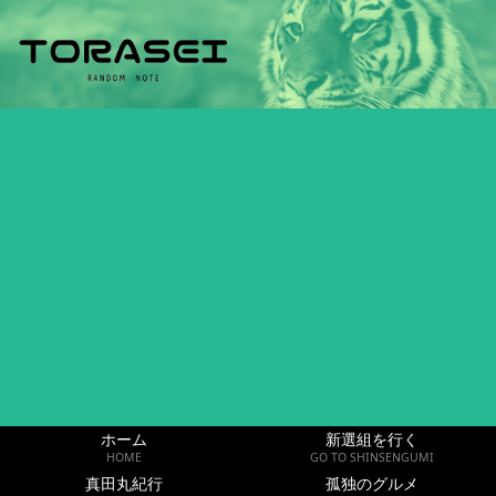
ホーム
新選組を行く
HOME
GO TO SHINSENGUMI
真田丸紀行
孤独のグルメ