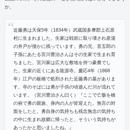
か。
近藤勇は天保5年（1834年）武蔵国多摩郡上石原
村に生まれました。生家は戦前に取り壊され産湯
の井戸が僅かに残っています。勇の兄、音五郎の
子孫にあたる宮川豊治さんはその生家で生まれ育
ちました。宮川家は広大な敷地を持つ豪農でし
た。生家の近くにある龍源寺。慶応4年（1868
年）江戸の板橋で処刑された近藤勇の墓がありま
す。寺のそばには勇が子供の頃遊んだ川が流れて
います。（宮川豊治さん曰く）『ここで亡骸を橋
の袂で勇の親族、身内の人が皆迎えた。無言の対
面をしたと。勇自身の気持ちも残念無念の気持ち
の中に生まれ故郷に帰ったと、そういう気持ちが
あったかと思いましたね。』