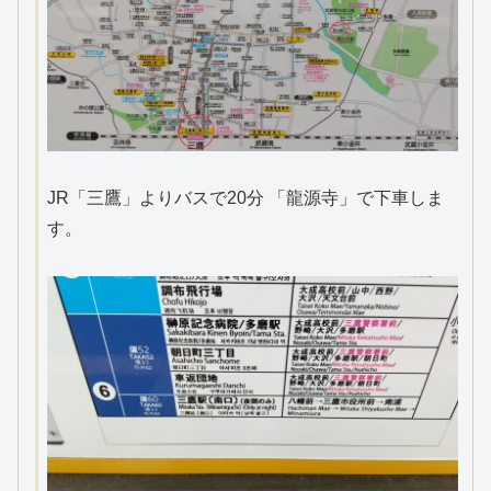
JR「三鷹」よりバスで20分 「龍源寺」で下車しま
す。