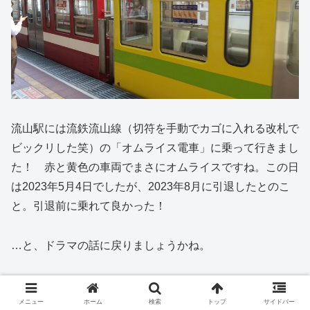
流山駅には流鉄流山線（切符を手動でカゴに入れる改札で
ビックリした笑）の「オムライス電車」に乗って行きまし
た！ 赤と黄色の車両でまさにオムライスですね。この日
は2023年5月4日でしたが、2023年8月に引退したとのこ
と。引退前に乗れて良かった！
…と、ドラマの話に戻りましょうかね。
土方の説得により、生きるために大久保大和として取り調
べを受け、大久保大和として生きて帰ってくることを決意
メニュー
ホーム
検索
トップ
サイドバー