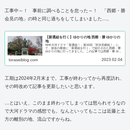
工事中～！ 事前に調べることを怠った～！ 「西郷・勝
会見の地」の時と同じ過ちをしてしまいました…。
【新選組を行く】ゆかりの地 西郷・勝 ゆかりの
地
NHK大河ドラマ「新選組！」第36回「対決見廻組！」に
て、放送の最後に「新選組を行く」で紹介された西郷・勝
ゆかりの地に行ってきました。この記事では西郷・勝 ゆか
りの地のインフォメーションや実際に最寄駅から歩いたル
ート、ゆかりの地を巡った様子などをドラマの感想を交え
2023.02.04
toraseiblog.com
ながら写真付きで紹介します。
工期は2024年2月末まで。工事が終わってから再度訪れ、
その時改めて記事を更新したいと思います。
…とはいえ、このまま終わってしまっては怒られそうなの
で大河ドラマの感想でも。なんといってもここは近藤と土
方の離別の地、流山ですからね。