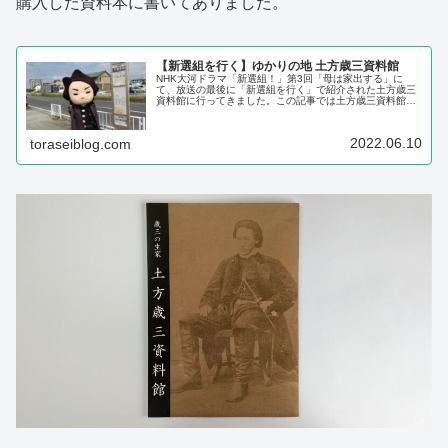
購入した資料本に書いてありました。
【新選組を行く】ゆかりの地 土方歳三資料館
NHK大河ドラマ「新選組！」第3回「母は家出する」に
て、放送の最後に「新選組を行く」で紹介された土方歳三
資料館に行ってきました。この記事では土方歳三資料館の
インフォメーションや実際に最寄駅から歩いたルート、ゆ
かりの地を巡った様子などをドラマの感想を交えながら写
真付きで紹介します。
2022.06.10
toraseiblog.com