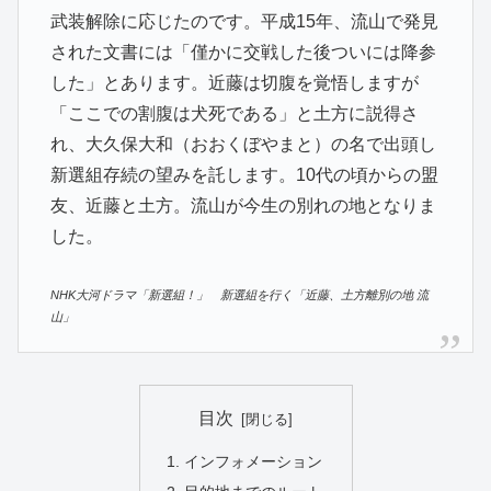
武装解除に応じたのです。平成15年、流山で発見
された文書には「僅かに交戦した後ついには降参
した」とあります。近藤は切腹を覚悟しますが
「ここでの割腹は犬死である」と土方に説得さ
れ、大久保大和（おおくぼやまと）の名で出頭し
新選組存続の望みを託します。10代の頃からの盟
友、近藤と土方。流山が今生の別れの地となりま
した。
NHK大河ドラマ「新選組！」 新選組を行く「近藤、土方離別の地 流
山」
目次
インフォメーション