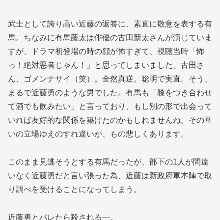
武士として誇り高い近藤の返答に、素直に敬意を表する有
馬。ちなみに有馬藤太は俳優の古田新太さんが演じていま
すが、ドラマ初登場の時の顔が怖すぎて、視聴当時「怖
っ！絶対悪者じゃん！」と思ってしまいました。古田さ
ん、ゴメンナサイ（笑）。全然真逆。聡明で実直。そう、
まるで近藤勇のような男でした。有馬も「膝をつき合わせ
て酒でも飲みたい」と言っており、もし別の形で出会って
いれば友好的な関係を築けたのかもしれませんね。その互
いの立場ゆえのすれ違いが、もの悲しくあります。
このまま見逃そうとする有馬だったが、部下の1人が間違
いなく近藤勇だと言い張った為、近藤は新政府軍本陣で取
り調べを受けることになってしまう。
近藤勇とバレたら殺される―。