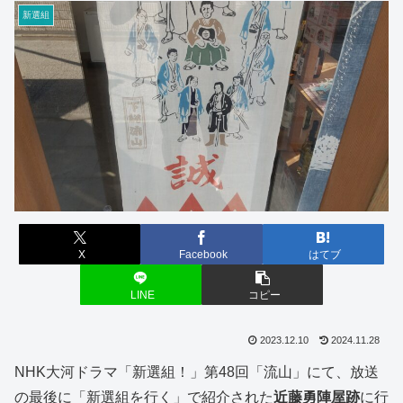
新選組
X
Facebook
はてブ
LINE
コピー
2023.12.10
2024.11.28
NHK大河ドラマ「新選組！」第48回「流山」にて、放送
の最後に「新選組を行く」で紹介された
近藤勇陣屋跡
に行