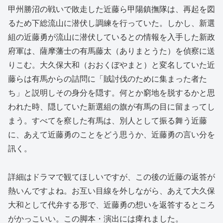
甲州勝沼の戦いで敗走した近藤ら甲陽鎮撫隊は、再起を図
るため下総流山に潜伏し調練を行っていた。しかし、新選
組の近藤勇が流山に潜伏しているとの情報を入手した新政
府軍は、薩摩藩士の有馬藤太（ありまとうた）を偵察に送
りこむ。大久保大和（おおくぼやまと）と変名していた近
藤らは有馬からの詰問に「賊討伐のために集まった者た
ち」と説明しその身分を隠す。何とか窮地を脱するかと思
われた時、隠していた新選組の旗が有馬の目に留まってし
まう。すべてを察した有馬は、別人として振る舞う近藤
に、あえて近藤勇のことをどう思うか、近藤勇の言い分を
訊く。
詳細はドラマで観てほしいですが、この後の近藤の返答が
熱いんですよね。お互い目線を外しながら、あえて大久保
大和として代弁する形で、近藤勇の想いを返答するところ
がかっこいい。この脚本・演出には痺れました。