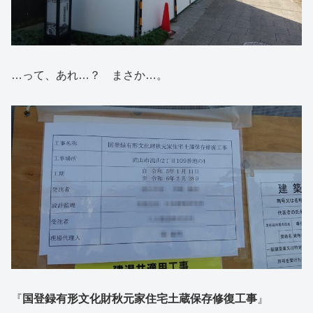
…って、あれ…？ まさか…。
『
国登録有形文化財秋元家住宅土蔵保存修復工事
』